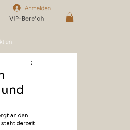
Anmelden
n
VIP-Bereich
ktien
n
 und
rgt an den 
steht derzeit 