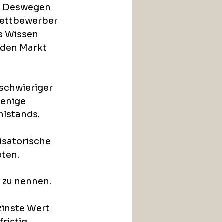
n. Deswegen 
Wettbewerber 
s Wissen 
 den Markt 
schwieriger 
enige 
lstands. 
isatorische 
eten.
 zu nennen.
zinste Wert 
ristig 