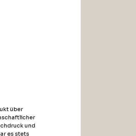
ukt über 
schaftlicher 
uchdruck und 
ar es stets 