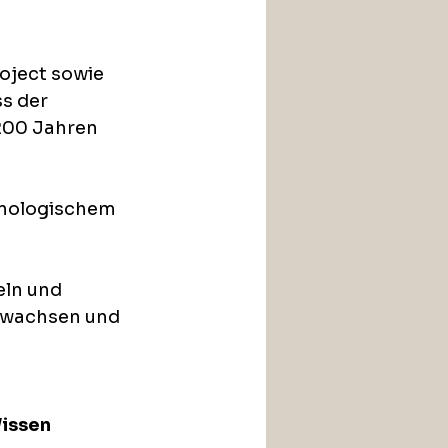
ject sowie 
s der 
200 Jahren 
hnologischem 
ln und 
 wachsen und 
issen 