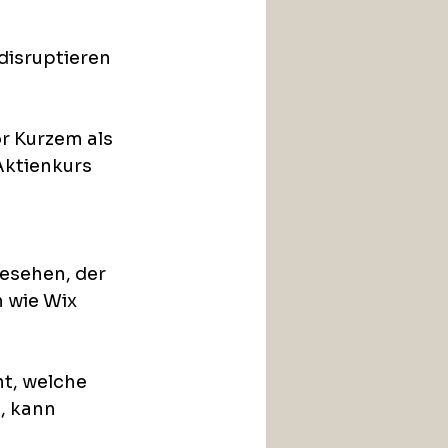
disruptieren 
r Kurzem als 
Aktienkurs 
gesehen, der 
 wie Wix 
nt, welche 
, kann 