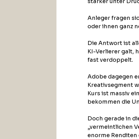
stärker unter Druc
Anleger fragen si
oder ihnen ganz 
Die Antwort ist a
KI-Verlierer galt,
fast verdoppelt. 
Adobe dagegen erl
Kreativsegment wir
Kurs ist massiv e
bekommen die Uns
Doch gerade in die
„vermeintlichen V
enorme Renditen e