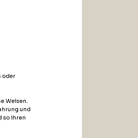
 oder 
e Weisen. 
fahrung und 
 so ihren 