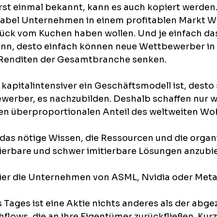
rst einmal bekannt, kann es auch kopiert werde
tabel Unternehmen in einem profitablen Markt 
Stück vom Kuchen haben wollen. Und je einfach da
nn, desto einfach können neue Wettbewerber in
e Renditen der Gesamtbranche senken.
kapitalintensiver ein Geschäftsmodell ist, desto 
ewerber, es nachzubilden. Deshalb schaffen nur w
n überproportionalen Anteil des weltweiten Woh
 das nötige Wissen, die Ressourcen und die organ
lierbare und schwer imitierbare Lösungen anzubi
 hier die Unternehmen von ASML, Nvidia oder Meta
Tages ist eine Aktie nichts anderes als der abge
flows, die an ihre Eigentümer zurückfließen. Kurzf