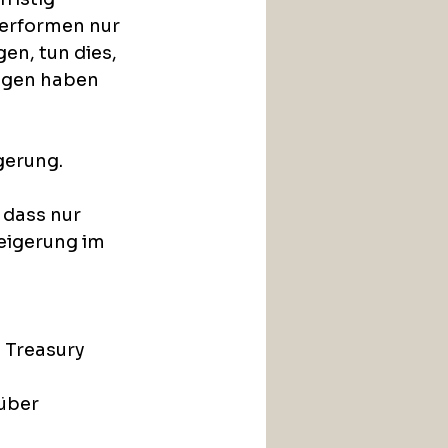
erformen nur 
n, tun dies, 
ungen haben 
gerung. 
 dass nur 
eigerung im 
 Treasury 
über 