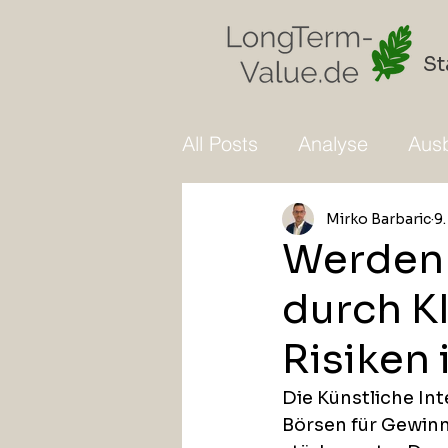
St
All Posts
Analyse
Ausb
Mirko Barbaric
9
Werden
durch K
Risiken
Die Künstliche In
Börsen für Gewinn