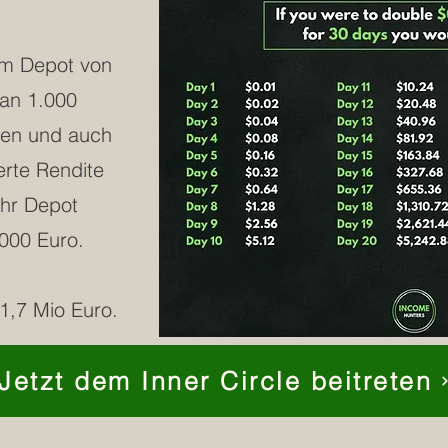
em Depot von
tan 1.000
ren und auch
erte Rendite
ihr Depot
000 Euro.
1,7 Mio Euro.
Jetzt dem Inner Circle beitreten