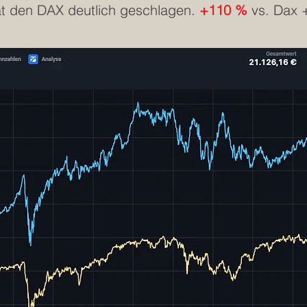
t den DAX deutlich geschlagen.
+110 %
vs. Dax 