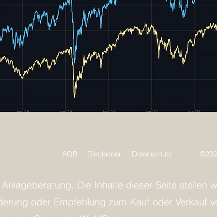
AGB
Disclaimer
Datenschutz
©202
e Anlageberatung. Die Inhalte dieser Seite stelle
rderung oder Empfehlung zum Kauf oder Verkauf v