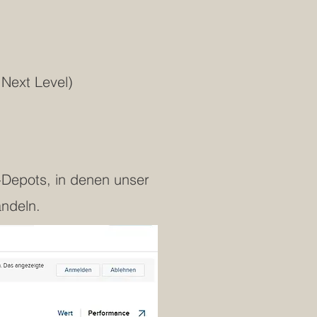
 Next Level)
d-Depots, in denen unser
andeln.