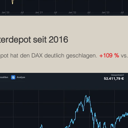
erdepot seit 2016
pot hat den DAX deutlich geschlagen.
+109 %
vs