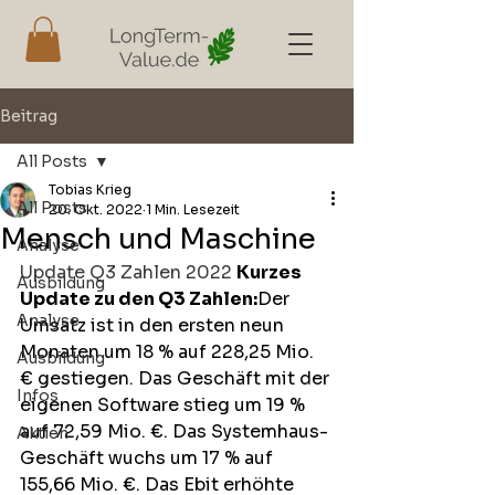
Beitrag
All Posts
Tobias Krieg
All Posts
20. Okt. 2022
1 Min. Lesezeit
Mensch und Maschine
Analyse
Update Q3 Zahlen 2022
Kurzes 
Ausbildung
Update zu den Q3 Zahlen:
Der 
Analyse
Umsatz ist in den ersten neun 
Monaten um 18 % auf 228,25 Mio. 
Ausbildung
€ gestiegen. Das Geschäft mit der 
Infos
eigenen Software stieg um 19 % 
auf 72,59 Mio. €. Das Systemhaus-
Aktien
Geschäft wuchs um 17 % auf 
155,66 Mio. €. Das Ebit erhöhte 