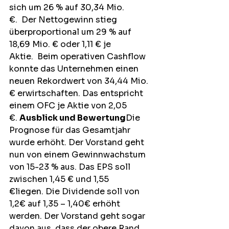
sich um 26 % auf 30,34 Mio. 
€.  Der Nettogewinn stieg 
überproportional um 29 % auf 
18,69 Mio. € oder 1,11 € je 
Aktie.  Beim operativen Cashflow 
konnte das Unternehmen einen 
neuen Rekordwert von 34,44 Mio. 
€ erwirtschaften. Das entspricht 
einem OFC je Aktie von 2,05 
€. 
Ausblick und Bewertung
Die 
Prognose für das Gesamtjahr 
wurde erhöht. Der Vorstand geht 
nun von einem Gewinnwachstum 
von 15-23 % aus. Das EPS soll 
zwischen 1,45 € und 1,55 
€liegen. Die Dividende soll von 
1,2€ auf 1,35 – 1,40€ erhöht 
werden. Der Vorstand geht sogar 
davon aus, dass der obere Rand 