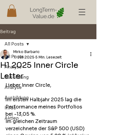
Beitrag
All Posts
Mirko Barbaric
All Posts
7. Juli 2025
5 Min. Lesezeit
H1 2025 Inner Circle
Analyse
Letter
Ausbildung
Lieber Inner Circle,
Analyse
Ausbildung
im ersten Halbjahr 2025 lag die 
Performance meines Portfolios 
Infos
bei -13,05 %. 
Aktien
Im gleichen Zeitraum 
verzeichnete der S&P 500 (USD) 