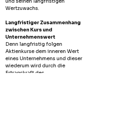
und seinen langfristigen 
Wertzuwachs.
Langfristiger Zusammenhang 
zwischen Kurs und 
Unternehmenswert
Denn langfristig folgen 
Aktienkurse dem inneren Wert 
eines Unternehmens und dieser 
wiederum wird durch die 
Ertragskraft des 
Geschäftsmodells bestimmt. 
Auch wenn sich Marktpreise 
kurzfristig stark bewegen und 
durch Emotionen, Nachrichten 
oder Stimmungen beeinflusst 
werden, gleichen sich Kurse über 
Zeit an die fundamentale 
Entwicklung eines Unternehmens 