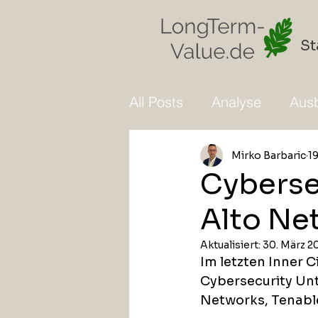
St
All Posts
Analyse
Ausb
Mirko Barbaric
19
Cybersec
Alto Ne
Aktualisiert:
30. März 2
Im letzten Inner 
Cybersecurity Unte
Networks, Tenabl