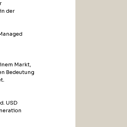
r 
in der 
Managed 
 
einem Markt, 
en Bedeutung 
t.
d. USD 
neration 