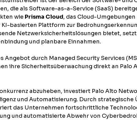
hstumstreiber ist der Bereich der Software- und 
n, die als Software-as-a-Service (SaaS) bereitge
kten wie 
Prisma Cloud
, das Cloud-Umgebungen s
er KI-basierten Plattform zur Bedrohungserkennun
sende Netzwerksicherheitslösungen bietet, setzt 
denbindung und planbare Einnahmen. 
es Angebot durch Managed Security Services (MSS
 ihre Sicherheitsüberwachung direkt an Palo Al
onkurrenz abzuheben, investiert Palo Alto Netwo
elligenz und Automatisierung. Durch strategisch
riert das Unternehmen fortschrittliche Technolog
nung und automatisierte Abwehr von Cyberbedr