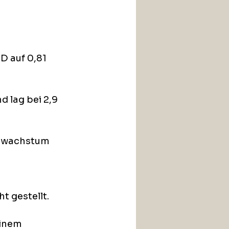
D auf 0,81 
 lag bei 2,9 
tzwachstum 
t gestellt.
einem 