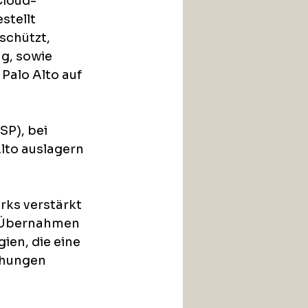
Cloud-
stellt 
chützt, 
g, sowie 
Palo Alto auf 
P), bei 
to auslagern 
rks verstärkt 
e Übernahmen 
ien, die eine 
ohungen 