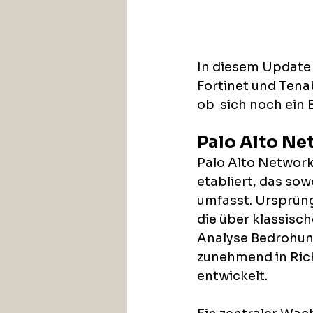
In diesem Update 
Fortinet und Tena
ob  sich noch ein 
Palo Alto Ne
Palo Alto Network
etabliert, das so
umfasst. Ursprüng
die über klassisc
Analyse Bedrohung
zunehmend in Ri
entwickelt.