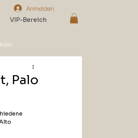
Anmelden
n
VIP-Bereich
ktien
t, Palo
chiedene 
Alto 