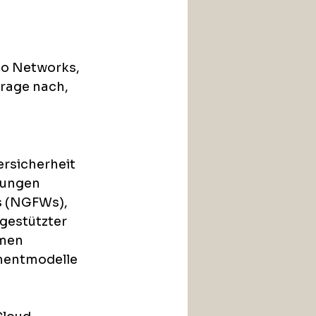
to Networks, 
rage nach, 
rsicherheit 
sungen 
s (NGFWs), 
gestützter 
men 
entmodelle 