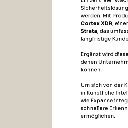
Ein zentraler Wac
Sicherheitslösunge
werden. Mit Produ
Cortex XDR
, ein
Strata
, das umfas
langfristige Kun
Ergänzt wird dies
denen Unternehmen
können.
Um sich von der K
in Künstliche Int
wie Expanse integ
schnellere Erken
ermöglichen. 