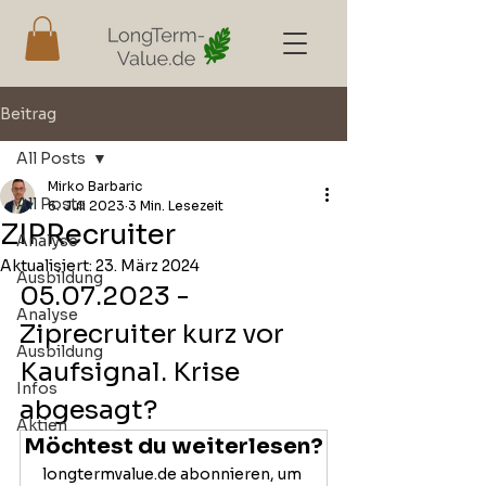
Beitrag
All Posts
Mirko Barbaric
All Posts
6. Juli 2023
3 Min. Lesezeit
ZIPRecruiter
Analyse
Aktualisiert:
23. März 2024
Ausbildung
05.07.2023 - 
Analyse
Ziprecruiter kurz vor 
Ausbildung
Kaufsignal. Krise 
Infos
abgesagt?
Aktien
Möchtest du weiterlesen?
longtermvalue.de abonnieren, um 