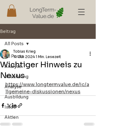
Beitrag
All Posts
Tobias Krieg
All Posts
11. Juli 2024
1 Min. Lesezeit
Wichtiger Hinweis zu
Analyse
Nexus
Ausbildung
https://www.longtermvalue.de/ic/a
Analyse
llgemeine-diskussionen/nexus
Ausbildung
Infos
Aktien