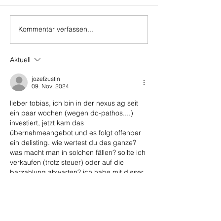
Projektverschiebungen
der Wertschöpf
verfünffachen
und negative
der Börse, die v
Schlagzeilen haben den
breiten Masse o
Kommentar verfassen...
Offshore-Windsektor
unbemerkt bleib
schwer getroffen. Doch
systematische 
hinter der schlechten
von hochprofita
Aktuell
Stimmung… Der absolute
Privatunternehm
jozefzustin
Platzhirsch Die US-
Schnäppchenpre
09. Nov. 2024
Regierun
Wenn ei
lieber tobias, ich bin in der nexus ag seit 
ein paar wochen (wegen dc-pathos....) 
investiert, jetzt kam das 
übernahmeangebot und es folgt offenbar 
ein delisting. wie wertest du das ganze? 
was macht man in solchen fällen? sollte ich 
verkaufen (trotz steuer) oder auf die 
barzahlung abwarten? ich habe mit dieser 
situation keine erfahrung. besten dank, 
viele grüße jozef
Gefällt mir