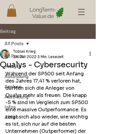
Beitrag
All Posts
Tobias Krieg
All Posts
24. Juli 2022
3 Min. Lesezeit
Qualys - Cybersecurity
Analyse
Während der SP500 seit Anfang 
Ausbildung
des Jahres 17,41 % verloren hat, 
Analyse
dürften sich die Anleger von 
Qualys mehr als freuen. Die knapp 
Ausbildung
-5 % sind im Vergleich zum SP500 
Infos
eine massive Outperformance. Es 
zeigt sich also wieder, wie wichtig 
Aktien
es ist, sich nur auf die besten 
Unternehmen (Outperformer) der 