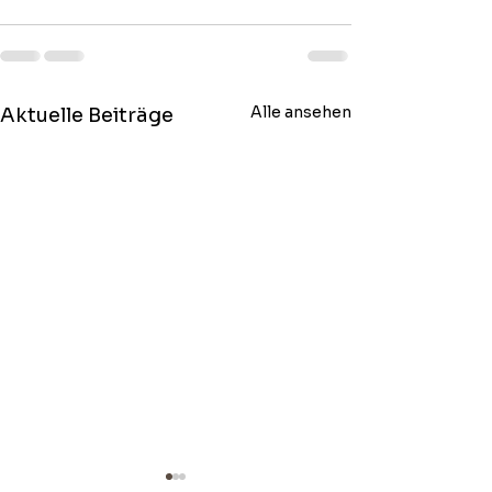
Alle ansehen
Aktuelle Beiträge
Weltmarktführer mit
Der Multiplika