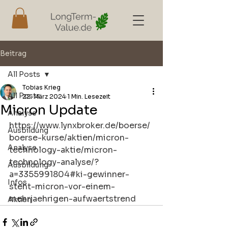
Beitrag
All Posts
Tobias Krieg
All Posts
22. März 2024
1 Min. Lesezeit
Micron Update
Analyse
https://www.lynxbroker.de/boerse/
Ausbildung
boerse-kurse/aktien/micron-
Analyse
technology-aktie/micron-
technology-analyse/?
Ausbildung
a=3355991804#ki-gewinner-
Infos
steht-micron-vor-einem-
mehrjaehrigen-aufwaertstrend
Aktien