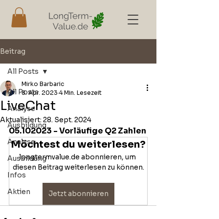
Beitrag
All Posts
Mirko Barbaric
All Posts
8. Apr. 2023
4 Min. Lesezeit
LiveChat
Analyse
Aktualisiert:
28. Sept. 2024
Ausbildung
05.102023 - Vorläufige Q2 Zahlen 
Analyse
Möchtest du weiterlesen?
longtermvalue.de abonnieren, um 
Ausbildung
diesen Beitrag weiterlesen zu können.
Infos
Aktien
Jetzt abonnieren