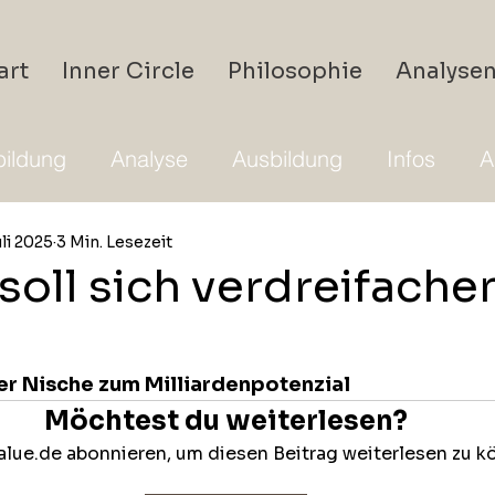
art
Inner Circle
Philosophie
Analyse
ildung
Analyse
Ausbildung
Infos
A
uli 2025
3 Min. Lesezeit
soll sich verdreifache
er Nische zum Milliardenpotenzial
Möchtest du weiterlesen?
lue.de abonnieren, um diesen Beitrag weiterlesen zu k