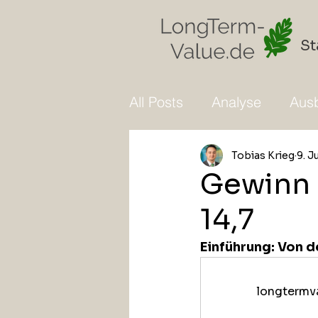
St
All Posts
Analyse
Ausb
Tobias Krieg
9. J
Gewinn 
14,7
Einführung: Von d
longtermva