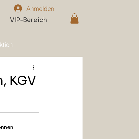
Anmelden
n
VIP-Bereich
ktien
n, KGV
önnen.