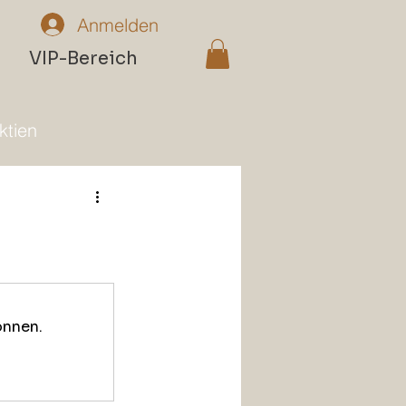
Anmelden
n
VIP-Bereich
ktien
önnen.