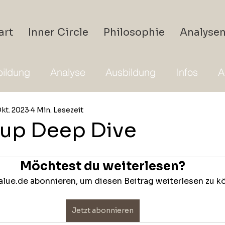
art
Inner Circle
Philosophie
Analyse
ildung
Analyse
Ausbildung
Infos
A
Okt. 2023
4 Min. Lesezeit
up Deep Dive
Möchtest du weiterlesen?
lue.de abonnieren, um diesen Beitrag weiterlesen zu k
Jetzt abonnieren