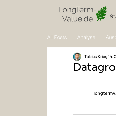
St
All Posts
Analyse
Ausb
Tobias Krieg
14. 
Datagro
longtermva