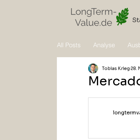
St
All Posts
Analyse
Ausb
Tobias Krieg
28. 
Mercado
longtermva