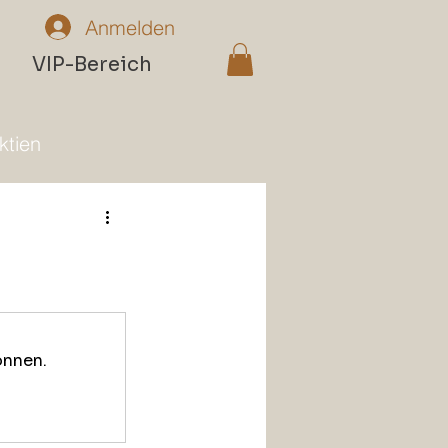
Anmelden
n
VIP-Bereich
ktien
önnen.