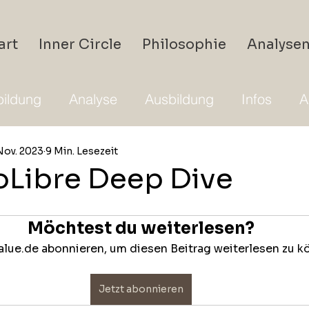
art
Inner Circle
Philosophie
Analyse
ildung
Analyse
Ausbildung
Infos
A
Nov. 2023
9 Min. Lesezeit
Libre Deep Dive
Möchtest du weiterlesen?
lue.de abonnieren, um diesen Beitrag weiterlesen zu k
Jetzt abonnieren