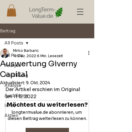
Beitrag
All Posts
Mirko Barbaric
All Posts
11. Dez. 2022
6 Min. Lesezeit
Auswertung Giverny
Analyse
Capital
Ausbildung
Aktualisiert:
9. Okt. 2024
Analyse
Der Artikel erschien im Original 
Ausbildung
am 11.12.2022
Möchtest du weiterlesen?
Infos
longtermvalue.de abonnieren, um 
Aktien
diesen Beitrag weiterlesen zu können.