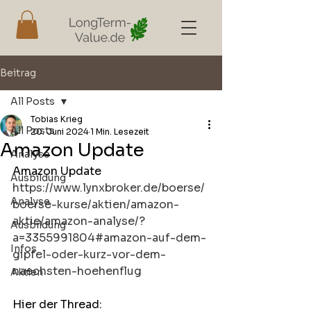
Beitrag
All Posts
Tobias Krieg
All Posts
20. Juni 2024
1 Min. Lesezeit
Amazon Update
Analyse
Amazon Update
Ausbildung
https://www.lynxbroker.de/boerse/
Analyse
boerse-kurse/aktien/amazon-
aktie/amazon-analyse/?
Ausbildung
a=3355991804#amazon-auf-dem-
Infos
gipfel-oder-kurz-vor-dem-
naechsten-hoehenflug
Aktien
Hier der Thread: