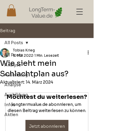
Beitrag
All Posts
Tobias Krieg
All Posts
6. Mai 2022
1 Min. Lesezeit
Wie sieht mein
Analyse
Schlachtplan aus?
Ausbildung
Aktualisiert:
14. März 2024
Analyse
Ausbildung
Möchtest du weiterlesen?
longtermvalue.de abonnieren, um 
Infos
diesen Beitrag weiterlesen zu können.
Aktien
Jetzt abonnieren