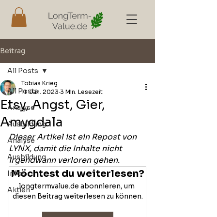
Beitrag
All Posts
Tobias Krieg
All Posts
11. Jan. 2023
3 Min. Lesezeit
Etsy, Angst, Gier,
Analyse
Amygdala
Ausbildung
Dieser Artikel ist ein Repost von 
Analyse
LYNX, damit die Inhalte nicht 
Ausbildung
irgendwann verloren gehen.
Möchtest du weiterlesen?
Infos
longtermvalue.de abonnieren, um 
Aktien
diesen Beitrag weiterlesen zu können.