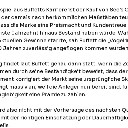
piel aus Buffetts Karriere ist der Kauf von See’s C
s, der damals nach herkömmlichen Maßstäben teue
 dass die Marke eine Preismacht und Kundentreue 
hste Jahrzehnt hinaus Bestand haben würde. Wä
aktuellen Gewinne starrte, sah Buffett die „Vögel i
0 Jahren zuverlässig angeflogen kommen würden
findet laut Buffett genau dann statt, wenn die Ze
en durch seine Beständigkeit beweist, dass de
oment korrigiert der Markt seine ursprüngliche Sk
igt massiv an, weil die Anleger nun bereit sind, fü
glebigkeit eine Prämie zu zahlen. 
rd also nicht mit der Vorhersage des nächsten Qu
mit der richtigen Einschätzung der Dauerhaftigke
ils.