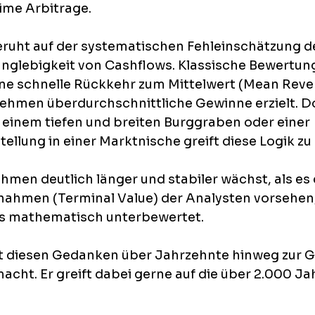
ime Arbitrage.
eruht auf der systematischen Fehleinschätzung d
Langlebigkeit von Cashflows. Klassische Bewertun
eine schnelle Rückkehr zum Mittelwert (Mean Rever
ehmen überdurchschnittliche Gewinne erzielt. Do
inem tiefen und breiten Burggraben oder einer 
llung in einer Marktnische greift diese Logik zu 
men deutlich länger und stabiler wächst, als es 
ahmen (Terminal Value) der Analysten vorsehen, i
is mathematisch unterbewertet.
t diesen Gedanken über Jahrzehnte hinweg zur G
acht. Er greift dabei gerne auf die über 2.000 Jah