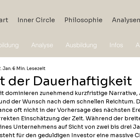
art
Inner Circle
Philosophie
Analyse
ildung
Analyse
Ausbildung
Infos
A
. Jan.
6 Min. Lesezeit
t der Dauerhaftigkeit
eit dominieren zunehmend kurzfristige Narrative,
und der Wunsch nach dem schnellen Reichtum. Do
nce oft nicht in der Vorhersage des nächsten Ere
rrekten Einschätzung der Zeit. Während der breit
eines Unternehmens auf Sicht von zwei bis drei Ja
tsteht für den geduldigen Investor eine massive 