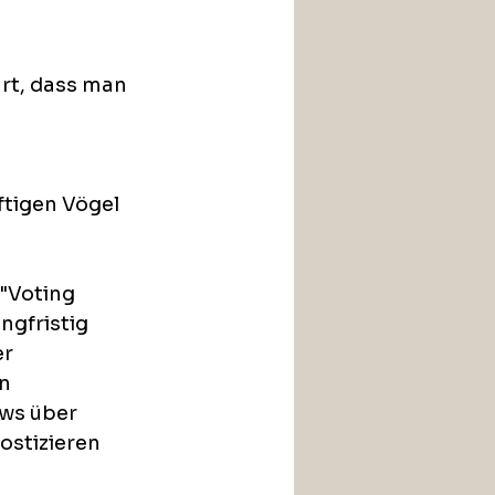
ärt, dass man 
 
ftigen Vögel 
"Voting 
ngfristig 
r 
n 
ows über 
ostizieren 