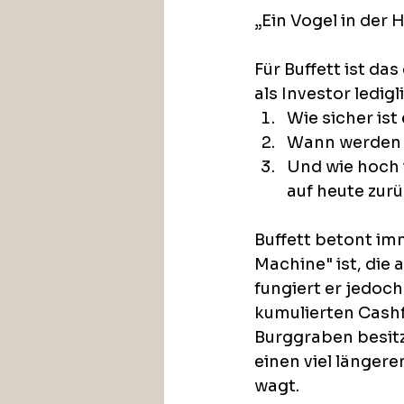
„Ein Vogel in der 
Für Buffett ist das
als Investor ledig
Wie sicher ist
Wann werden s
Und wie hoch i
auf heute zur
Buffett betont imm
Machine" ist, die a
fungiert er jedoch
kumulierten Cash
Burggraben besitzt
einen viel längere
wagt.