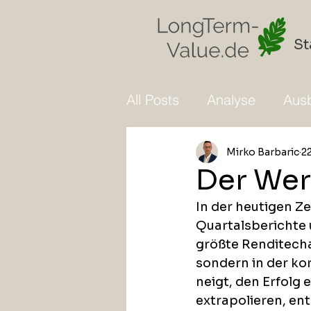
St
All Posts
Analyse
Ausb
Mirko Barbaric
22
Der Wer
In der heutigen Z
Quartalsberichte 
größte Renditecha
sondern in der ko
neigt, den Erfolg 
extrapolieren, en