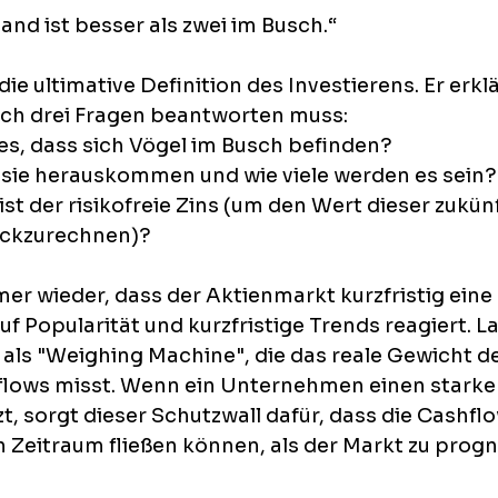
Hand ist besser als zwei im Busch.“ 
 die ultimative Definition des Investierens. Er erkl
lich drei Fragen beantworten muss: 
 es, dass sich Vögel im Busch befinden? 
ie herauskommen und wie viele werden es sein?
st der risikofreie Zins (um den Wert dieser zukün
ückzurechnen)?
er wieder, dass der Aktienmarkt kurzfristig eine 
uf Popularität und kurzfristige Trends reagiert. La
 als "Weighing Machine", die das reale Gewicht de
flows misst. Wenn ein Unternehmen einen starke
, sorgt dieser Schutzwall dafür, dass die Cashfl
n Zeitraum fließen können, als der Markt zu progn