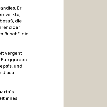
andies. Er 
r wirkte, 
besaß, die 
hrend der 
m Busch“, die 
. 
it vergeht 
r Burggraben 
epsis, und 
r diese 
artals 
it eines 