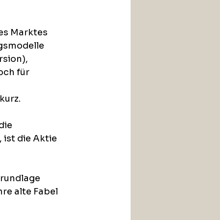
es Marktes 
gsmodelle 
sion), 
ch für 
kurz. 
die 
st die Aktie 
rundlage 
re alte Fabel 