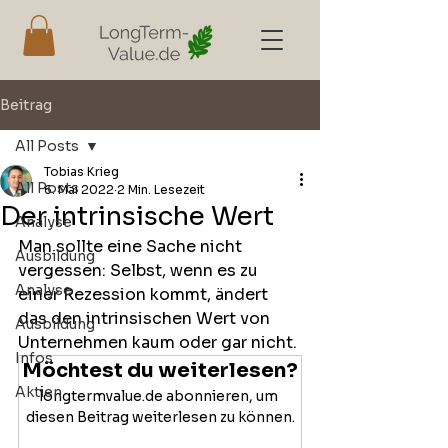
Beitrag
All Posts
Tobias Krieg
All Posts
6. Mai 2022
2 Min. Lesezeit
Der intrinsische Wert
Analyse
Man sollte eine Sache nicht 
Ausbildung
vergessen: Selbst, wenn es zu 
Analyse
einer Rezession kommt, ändert 
das den intrinsischen Wert von 
Ausbildung
Unternehmen kaum oder gar nicht. 
Infos
Möchtest du weiterlesen?
Aktien
longtermvalue.de abonnieren, um 
diesen Beitrag weiterlesen zu können.