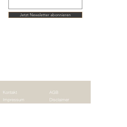
Jetzt Newsletter abonnieren
Kontakt
AGB
Impressum
Disclaimer
Datenschutz
©
2021-2026
- LongTerm-Value.de.