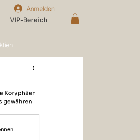
Anmelden
n
VIP-Bereich
ktien
Die Koryphäen 
os gewähren 
önnen.