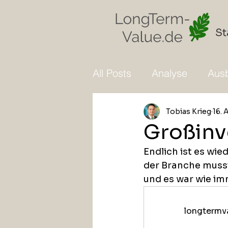
St
All Posts
Analyse
Ausb
Tobias Krieg
16. 
Großinv
Endlich ist es wie
der Branche musst
und es war wie im
longtermva