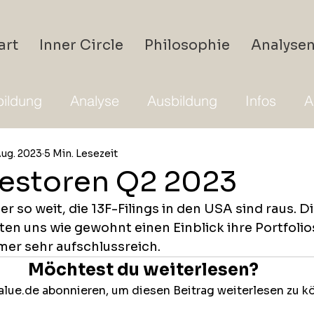
art
Inner Circle
Philosophie
Analyse
ildung
Analyse
Ausbildung
Infos
A
Aug. 2023
5 Min. Lesezeit
estoren Q2 2023
der so weit, die 13F-Filings in den USA sind raus. 
en uns wie gewohnt einen Einblick ihre Portfoli
mer sehr aufschlussreich. 
Möchtest du weiterlesen?
lue.de abonnieren, um diesen Beitrag weiterlesen zu k