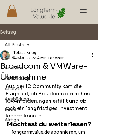
Beitrag
All Posts
Tobias Krieg
All Posts
4. Okt. 2022
4 Min. Lesezeit
Broadcom & VMWare-
Analyse
Übernahme
Ausbildung
Aus der IC Community kam die 
Analyse
Frage auf, ob Broadcom die hohen 
Ausbildung
IC-Anforderungen erfüllt und ob 
sich ein langfristiges Investment 
Infos
lohnen könnte. 
Aktien
Möchtest du weiterlesen?
longtermvalue.de abonnieren, um 