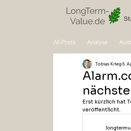
St
All Posts
Analyse
Ausb
Tobias Krieg
5. A
Alarm.c
nächste
Erst kürzlich hat 
veröffentlicht.  
longtermva