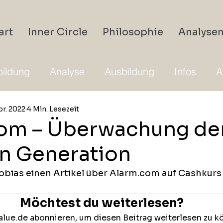
art
Inner Circle
Philosophie
Analyse
ildung
Analyse
Ausbildung
Infos
A
pr. 2022
4 Min. Lesezeit
om – Überwachung de
n Generation
Tobias einen Artikel über Alarm.com auf Cashkurs
Möchtest du weiterlesen?
lue.de abonnieren, um diesen Beitrag weiterlesen zu k