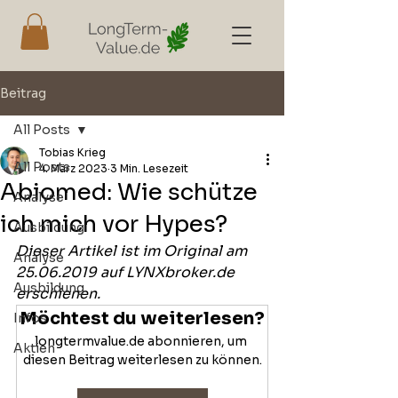
Beitrag
All Posts
Tobias Krieg
All Posts
4. März 2023
3 Min. Lesezeit
Abiomed: Wie schütze
Analyse
ich mich vor Hypes?
Ausbildung
Dieser Artikel ist im Original am 
Analyse
25.06.2019 auf LYNXbroker.de 
Ausbildung
erschienen.
Möchtest du weiterlesen?
Infos
longtermvalue.de abonnieren, um 
Aktien
diesen Beitrag weiterlesen zu können.